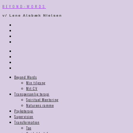
BEYOND-WORDS
v/ Lene Alsbæk Nielsen
Beyond Words
Min tilgang
Mit CV
Transpersonlig terapi​
Spirituel Mentoring
Naturens ramme
Psykoterapi
Supervision
Transformation
Tao