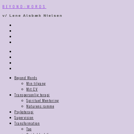
BEYOND-WORDS
v/ Lene Alsbæk Nielsen
Beyond Words
Min tilgang
Mit CV
Transpersonlig terapi​
Spirituel Mentoring
Naturens ramme
Psykoterapi
Supervision
Transformation
Tao