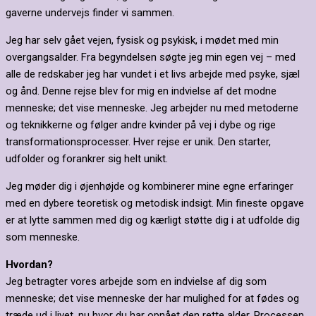
gaverne undervejs finder vi sammen.
Jeg har selv gået vejen, fysisk og psykisk, i mødet med min
overgangsalder. Fra begyndelsen søgte jeg min egen vej – med
alle de redskaber jeg har vundet i et livs arbejde med psyke, sjæl
og ånd. Denne rejse blev for mig en indvielse af det modne
menneske; det vise menneske. Jeg arbejder nu med metoderne
og teknikkerne og følger andre kvinder på vej i dybe og rige
transformationsprocesser. Hver rejse er unik. Den starter,
udfolder og forankrer sig helt unikt.
Jeg møder dig i øjenhøjde og kombinerer mine egne erfaringer
med en dybere teoretisk og metodisk indsigt. Min fineste opgave
er at lytte sammen med dig og kærligt støtte dig i at udfolde dig
som menneske.
Hvordan?
Jeg betragter vores arbejde som en indvielse af dig som
menneske; det vise menneske der har mulighed for at fødes og
træde ud i livet, nu hvor du har opnået den rette alder. Processen