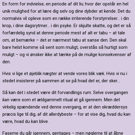
En form for indvielse; en periode af dit liv, hvor der opstår en hel
unik mulighed for at lære dig selv og dine dybder at kende. Det du
normalvis vil opleve som en række irriterende forstyrrelser… i din
krop, i dine dagsrytmer… i din psyke. Er skjulte skatte, og det er så
forfærdelig synd at denne periode mest af alt er tabu – at tale
om, at bemærke – det er nærmest tabu at sanse den. Den skal
bare helst komme så sent som muligt, overstås så hurtigt som
muligt – og vi ønsker ikke at tænke på de mulige konsekvenser af
den.
Hvis vi lige et øjeblik nægter at vende vores blik væk. Hvis vi nu i
stedet insisterer på sammen at se på hvad det er, der sker…
Så kan det i stedet være dit forvandlings rum. Selve overgangen
kan
være som et ældgammelt ritual at gå igennem. Men det
virkelig spændende ved denne overgang, er at den skræddersys
præcis lige til dig; af dit allerdybeste – for at vise dig, hvad du kan
være, hvad du kan blive.
Faserne du går igennem, gentages – men nøglerne til at åbne